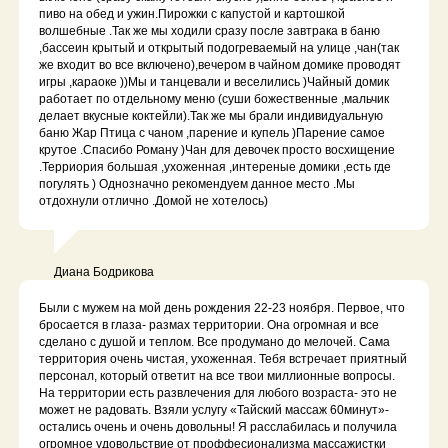
пиво на обед и ужин.Пирожки с капустой и картошкой
волшебные .Так же мы ходили сразу после завтрака в баню
,бассеин крытый и открытый подогреваемый на улице ,чан(так
же входит во все включено),вечером в чайном домике проводят
игры ,караоке ))Мы и танцевали и веселились )Чайный домик
МЫ С
О
БРАЛИ
работает по отдельному меню (суши божественные ,мальчик
ОТВ
Е
ТЫ Н
А
ЧАСТ
О
делает вкусные коктейли).Так же мы брали индивидуальную
баню Жар Птица с чаном ,парение и купель )Парение самое
ЗАД
А
ВАЕМЫЕ
крутое .Спасибо Роману )Чан для девочек просто восхищение
.Терриория большая ,ухоженная ,интереные домики ,есть где
ВО
П
РОС
Ы
погулять ) Однозначно рекомендуем данное место .Мы
отдохнули отлично .Домой не хотелось)
1. Как забронировать
у вас номер?
Диана Бодрикова
Были с мужем на мой день рождения 22-23 ноября. Первое, что
бросается в глаза- размах территории. Она огромная и все
Очень просто! Вы можете оставить
2. Какие правила
сделано с душой и теплом. Все продумано до мелочей. Сама
заявку на нашем сайте, написать
отмены
территория очень чистая, ухоженная. Тебя встречает приятный
в мессенджеры или позвонить
персонал, который ответит на все твои миллионные вопросы.
по телефону. Мы подтвердим
бронирования?
бронирование и поможем с выбором
На территории есть развлечения для любого возраста- это не
подходящего номера или домика.
может не радовать. Взяли услугу «Тайский массаж 60минут»-
остались очень и очень довольны! Я расслабилась и получила
огромное удовольствие от проффесионализма массажистки