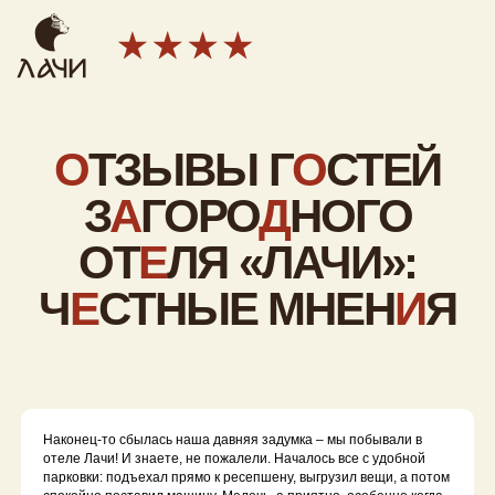
О
ТЗЫВЫ Г
О
СТЕЙ
З
А
ГОРО
Д
НОГО
ОТ
Е
ЛЯ «ЛАЧИ»:
Ч
Е
СТНЫЕ МНЕН
И
Я
И Ф
О
ТОГР
А
ФИИ
Наконец-то сбылась наша давняя задумка – мы побывали в
отеле Лачи! И знаете, не пожалели. Началось все с удобной
парковки: подъехал прямо к ресепшену, выгрузил вещи, а потом