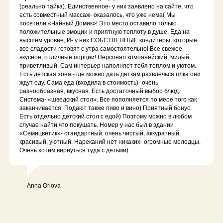
Если отменить бронирование за 3
3. Какие условия
(реально тайка). Единственное- у них заявлено на сайте, что
дня до заезда, мы возвращаем всю
есть совместный массаж- оказалось, что уже нема( Мы
проживания
предоплату в зависимости от
посетили «Чайный Домик»! Это место оставило только
выбранного бронирования. В
с детьми?
положительные эмоции и приятную теплоту в душе. Еда на
праздничные дни бесплатная отмена
бронирования за 14 дней до заезда.
высшем уровне, И- у них СОБСТВЕННЫЕ кондитеры, которые
все сладости готовят с утра самостоятельно! Все свежее,
вкусное, отличные порции! Персонал компанейский, милый,
Для детей до 2 лет проживание
4. Какие удобства
приветливый. Сам интерьер наполняет тебя теплом и уютом.
бесплатно. У нас есть детские
Есть детская зона - где можно дать деткам развлечься плка они
есть в ваших
кроватки и стульчики для
ждут еду. Сама еда (входила в стоимость)- очень
кормления — просто сообщите
домиках?
разнообразная, вкусная. Есть достаточный выбор блюд.
об этом заранее
Система- «шведский стол». Все пополняется по мере того как
заканчивается. Подают также пиво и вино) Приятный бонус.
Есть отдельно детский стол с едой) Поэтому можно в любом
В каждом номере есть всё для
5. Можно ли
случае найти что покушать. Номер у нас был в здании
комфортного отдыха: шампунь, гель
«Семицветик»- стандартный: очень чистый, аккуратный,
приезжать к вам
для душа, зубной набор, полотенца,
красивый, уютный. Нареканий нет никаких- огромные молодцы.
тапочки, чай, кофе, телевизор, Wi-Fi.
с животными?
Очень хотим вернуться туда с детьми)
Подробности по каждому номеру
можно уточнить у менеджера
отдела бронирования.
Да, мы с радостью принимаем
Anna Orlova
гостей с собаками! Без ограничений
по весу. За проживание с животным
взымается дополнительная плата.
Пожалуйста, предупредите нас