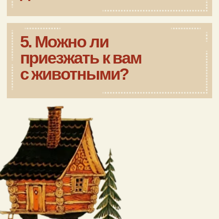
Договор оферты
Контакты
ООО "ЛАЧИ" ИНН 5074046714 ОГРН 1125074011590
Москва, д. Лужки, мкр-н Солнечный Город-2, д. 2
+7 (495) 150-00-20
бронирование
+7 (495) 843-52-23
ресепшн