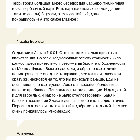
Территория большая, много беседок для барбекю, тюбинговая
горка, верёвочный парк. Есть парк насекомых, но мои до него
так и не дошли) В целом, отель достойный, дочке
понравилось))) А это самое главное!)
Natalia Egorova
Отдыхали в Лачи с 7-9.01. Отель оставил самые приятные
впечатления. Во всех Подмосковных отелях стоимость была
космос, здесь приемлемо, поэтому и выбрали его. Удаленность
от Москвы-близко. Быстро доехали, и обратно все отлично,
несмотря на снегопад. Есть парковка, бесплатная. Заселили
сразу же, несмотря на то, что мы приехали раньше. Еды не
очень много, но все вкусное. Алкоголь: красное, белое вино,
пиво-не пробовала. Понравилось много анимации. И для детей
и для взрослых. И как то не было столпотворений. Баня и
бассейн посещение 2 часа в день, но этого вполне достаточно.
Персонал отеля очень вежливый и доброжелательный. Нам все
очень понравилось! Рекомендую!
Аленочка