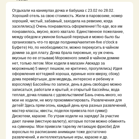
Отдыхали на каникулах дочка и бабушка с 23.02 по 28.02.
Хороший отель за свою стоимость. Жили в паровозике, номер
хороший, чистый, забавный, заходила на ревизию, когда
заселялись)) Очень понравилось оформление! По еде, все им
понравилось, вкусно, всего хватало. Единственное пожелание,
между обедом и ужином большой перерыв и можно было бы
организовать что-то вроде полдника/чаепития-five o'clock в
Буфете) Но, по необходимости, можно перекусить в чайном
домике за доп.плату. Дочка брала пирожные, ну уж очень
вкусные по ее отзывам) Мороженого зимой в чайном домике
нет, только летом. Мои ходили в магазин Авокадо за
мороженым) 5 минут пешком, не критично, прогулялись) Идея
оформления коттеджей хороша, куриные ноги кверху, сбоку)
дома перевёртыши, дом медведь, интересно и ребенку и
взрослому) Бассейны по записи, день в день свободно можно
записаться, работали и крытый, и открытый бассейны, вода
теплая, дочка плавала с удовольствием! Бань очень много, но
мои не ходили, не могу прокомментировать. Развлечения для
детей! Здесь прям огонь, каждый день куча разных развлечений,
мастер-классы, квесты, поделок привезла пол сумки))
Дискотеки, караоке. По утрам ходили на зарядку! За участие
дают лачики (местную валюту), которые потом можно обменять
на сувениры. Мои привезли тарелку летающую фрисби) Для
взрослых по расписанию анимации тоже достаточно
развлечений, и интеллектуальные игры, караоке и др.