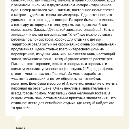
спокойно поставил машину. Мелочь, а приятно, особенно когда
с ребёнком. Жили мы в двухкомнатном номере - Улучшенное
купе, Номер оказался очень чистым, постельное белье свежее,
а матрас – удобным, спали как младенцы. Единственное, что
удивило, – это прохлада в номере. Батареи были раскаленные,
а вот в других корпусах отеля, куда мы заглядывали, было
прямо жарко. Загадка! Для детей здесь настоящий рай. Есть и
анимация, и целый детский домик "Улей", где можно оставить
ребенка под присмотром. Удобно для отдыха с детьми.
Территория отеля хоть и не огромная, но очень оригинальная и
продуманная. Здесь столько всего интересного! Домики-
перевертыши, избушки Бабы-Яги, множество бань, настоящий
замок, тюбинговая горка – каждый уголок хочется рассмотреть.
Питание тоже хорошее, есть чем накормить и взрослых, и
самых маленьких гурманов и кофе – вкусный! Еще одна фишка
отеля – местная валюта "лачики". Их можно заработать,
участвуя в анимации, а потом обменять на что-нибудь
приятное. Дочь была в восторге! И, конечно, нельзя не отметить
персонал на ресепшене. Очень вежливые, внимательные и
всегда готовы помочь. Чувствуешь себя желанным гостем. В
общем, отель Лачи оставил самые приятные впечатления. Это
отличное место для семейного отдыха, где каждый найдет что-
то для себя.
Аляся