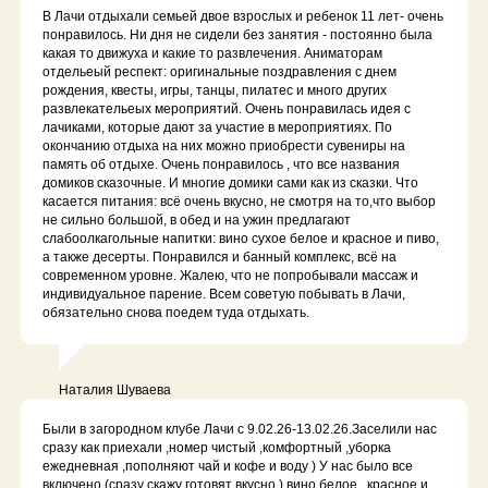
В Лачи отдыхали семьей двое взрослых и ребенок 11 лет- очень
понравилось. Ни дня не сидели без занятия - постоянно была
какая то движуха и какие то развлечения. Аниматорам
отдельеый респект: оригинальные поздравления с днем
рождения, квесты, игры, танцы, пилатес и много других
развлекательеых мероприятий. Очень понравилась идея с
лачиками, которые дают за участие в мероприятиях. По
окончанию отдыха на них можно приобрести сувениры на
память об отдыхе. Очень понравилось , что все названия
домиков сказочные. И многие домики сами как из сказки. Что
касается питания: всё очень вкусно, не смотря на то,что выбор
не сильно большой, в обед и на ужин предлагают
слабоолкагольные напитки: вино сухое белое и красное и пиво,
а также десерты. Понравился и банный комплекс, всё на
современном уровне. Жалею, что не попробывали массаж и
индивидуальное парение. Всем советую побывать в Лачи,
обязательно снова поедем туда отдыхать.
Наталия Шуваева
Были в загородном клубе Лачи с 9.02.26-13.02.26.Заселили нас
сразу как приехали ,номер чистый ,комфортный ,уборка
ежедневная ,пополняют чай и кофе и воду ) У нас было все
включено (сразу скажу готовят вкусно ),вино белое , красное и