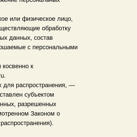
кое или физическое лицо,
уществляющие обработку
ых данных, состав
вершаемые с персональными
 косвенно к
u.
х для распространения, —
оставлен субъектом
анных, разрешенных
мотренном Законом о
распространения).