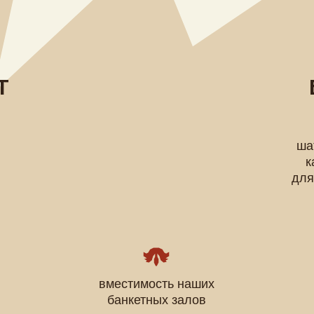
БАНКЕ
ПЛОЩ
шатры, просто
камерные про
для различных 
вместимость наших
банкетных залов
0
200
ДО
ГОС