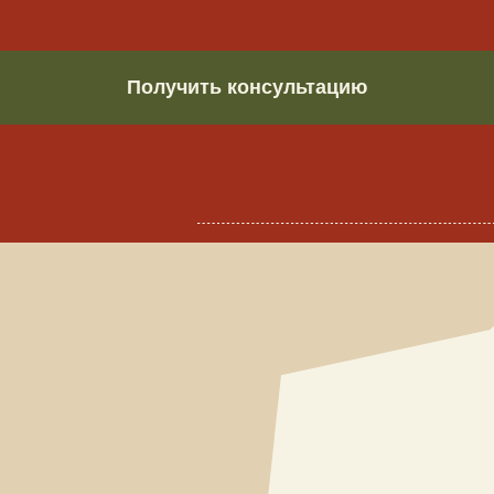
ОПЫТ
КОМА
Профессионально д
с 2016 года. Организ
вечеринку, утонченны
корпоративный 