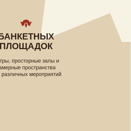
ТНЫХ
АДОК
рные залы и
странства
мероприятий
ТЕЙ