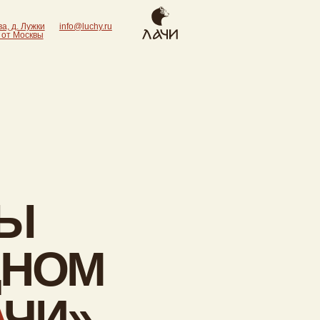
ки
info@luchy.ru
вы
УСЛУГИ
МЕРОПРИЯТИЯ
О НАС
Банкеты
Об отеле
Свадьбы
Баня и СПА
Почему выбирают «ЛАЧ
Корпоративным клиентам
Эко-отель
Детские праздники
Развлечения
Акции и сертификаты
Годовщина в отеле «ЛАЧИ»
Контакты
Тайский массаж
Провести конференцию в
Вакансии
Блог
Подмосковье
Программы
парений
ОМ
И»