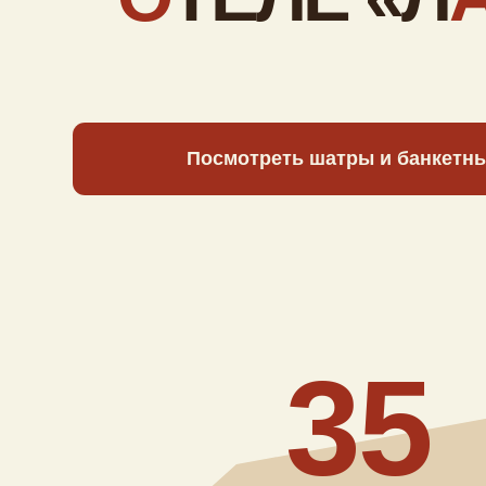
Посмотреть шатры и банкетные зал
до
от
35