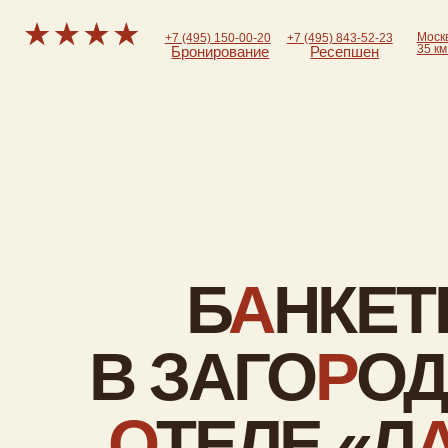
Москва, д. Луж
+7 (495) 150-00-20
+7 (495) 843-52-23
35 км от Моск
Бронирование
Ресепшен
ПРОЖИВАНИЕ
ПИТАНИЕ
Номера и коттеджи
Всё включено
Рестораны
Проживание с животными
Дома-перевертыши
Отель для романтического
отдыха
Б
А
НКЕТЫ
В ЗАГО
Р
О
ДН
О
ТЕЛЕ «Л
А
Ч
Заказать звонок