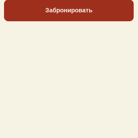
2-местный
однокомнатный
номер, Flower Twin
До 3-х человек; 23 кв. м.
(2 кровати)
Подробнее
Забронировать