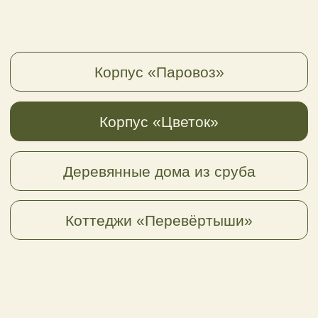
2-местный однокомнатный
номер, улучшенный, Flower
Twin+
До 3-х человек; 27 кв. м.
(2 кровати)
Подробнее
Забронировать