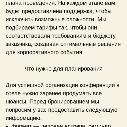
плана проведения. На каждом этапе вам
будет предоставлена поддержка, чтобы
исключить возможные сложности. Мы
подбираем тарифы так, чтобы они
К
А
ТЕГ
О
РИИ
соответствовали требованиям и бюджету
НОМ
Е
РОВ
заказчика, создавая оптимальные решения
Берлога
для корпоративного события.
Корпус «Паровоз»
Что нужно для планирования
Корпус «Цветок»
Для успешной организации конференции в
отеле нужно заранее продумать все
Деревянные дома из сруба
нюансы. Перед бронированием мы
Коттеджи «Перевёртыши»
попросим у вас предоставить следующую
информацию:
формат — деловая встреча, семинар