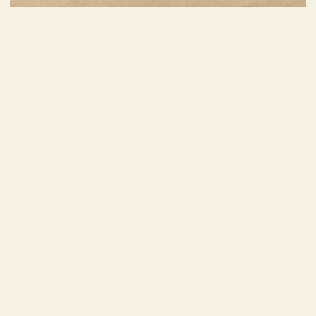
4-местный двухкомнатный
номер, Coupe Family +
До 5-х человек; 36 кв. м.
(доп.место по запросу)
Подробнее
Забронировать
Берлога
Корпус «Паровоз»
Корпус «Цветок»