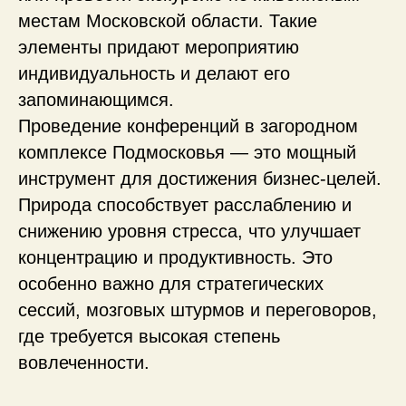
местам Московской области. Такие
4 однокомнатных одноместных номера
элементы придают мероприятию
12 однокомнатных двухместных
индивидуальность и делают его
номеров с одной кроватью
запоминающимся.
2 двухкомнатных трехместных номера
Проведение конференций в загородном
с одной двуспальной кроватью и одной
односпальной кроватью
комплексе Подмосковья — это мощный
инструмент для достижения бизнес-целей.
4 двухкомнатных четырехместных
номера с одной двуспальной кроватью
Природа способствует расслаблению и
и двумя односпальными кроватями
снижению уровня стресса, что улучшает
Дополнительные места
концентрацию и продуктивность. Это
особенно важно для стратегических
сессий, мозговых штурмов и переговоров,
где требуется высокая степень
вовлеченности.