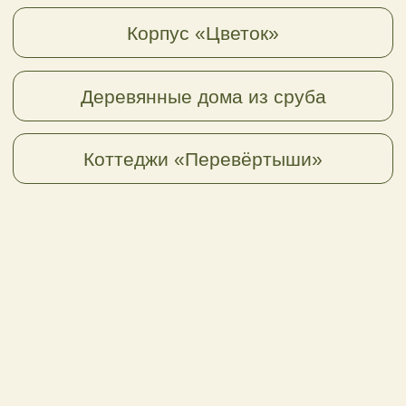
2-местный однокомнатный
номер, Coupe Dbl
До 3-х человек; 24 кв. м.
(доп.место по запросу)
Подробнее