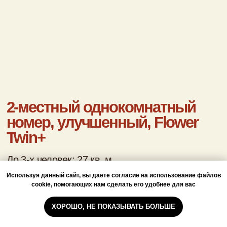
Коттедж «Берлога», 2
этажа, 4 спальни,
гостиная
До 12 человек; 200 кв. м.
Подробнее
Забронировать
Берлога
Номера в корпусе «Паровоз»
Используя данный сайт, вы даете согласие на использование файлов
cookie, помогающих нам сделать его удобнее для вас
Номера в корпусах «Цветок»
ХОРОШО, НЕ ПОКАЗЫВАТЬ БОЛЬШЕ
Деревянные дома из сруба