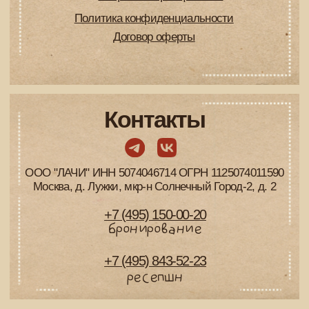
Особенно если хотите отметить день
рождения недалеко от Москвы в
выходные или праздничные дни. Не
откладывайте бронирование.
Это возможность:
выбрать идеальный номер или
коттедж для вашей компании;
спокойно продумать все детали
вечеринки — от декора до меню;
воспользоваться специальными
предложениям.
В отеле «Лачи» действуют скидки на
день рождения. Не забудьте уточнить,
какие бонусы доступны именно вам.
Составьте программу