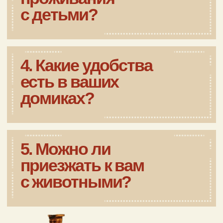
День рождения в отеле — это
возможность расслабиться по-
настоящему. В подмосковном «Лачи»
вас ждут:
современный спа-центр — можно
восстановить силы в бассейне,
джакузи или на массаже;
красивый банкетный зал, идеально
подходящий для торжественного
ужина;
активный отдых на свежем воздухе
— катание на велосипедах,
прогулки, спортивные игры.
Вы сами решаете, каким будет ваш день
рождения: активным и насыщенным или
расслабляющим и спокойным.