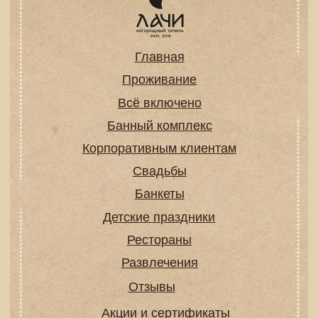
вечеринку с друзьями или выходные в
спа. В любом случае день рождения в
парк-отеле Подмосковья станет
незабываемым событием.
Как сделать день
рождения по-
настоящему
особенным?
Чтобы ваш праздник в спа-отеле
Подмосковья прошел идеально, важно
продумать все детали. Каждая мелочь
важна! Делимся полезными советами,
которые помогут вам спланировать день
рождения в парк-отеле так, чтобы он
запомнился на долгие годы.
Забронируйте номер заранее