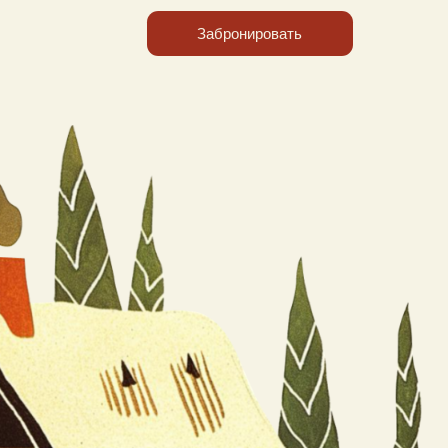
Забронировать
И»