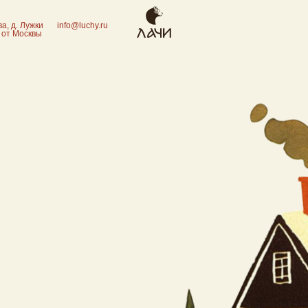
ки
info@luchy.ru
вы
УСЛУГИ
МЕРОПРИЯТИЯ
О НАС
Банкеты
Об отеле
Свадьбы
Баня и СПА
Почему выбирают «ЛАЧ
Корпоративным клиентам
Эко-отель
Детские праздники
Развлечения
Акции и сертификаты
Годовщина в отеле «ЛАЧИ»
Контакты
Тайский массаж
Провести конференцию в
Вакансии
Блог
Подмосковье
Программы
парений