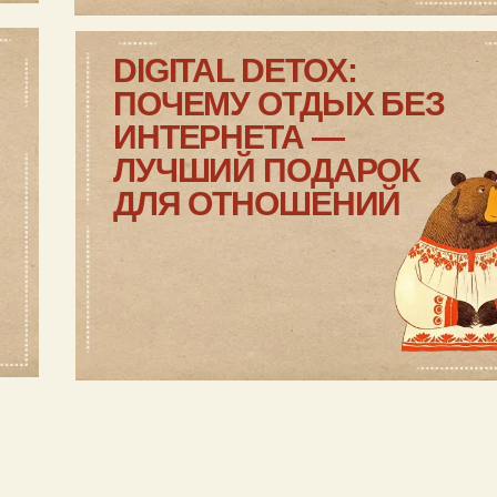
О
БСУДИМ В
А
Ш 