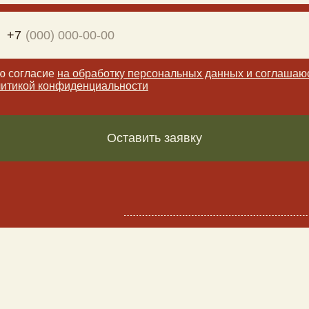
ЛИ ОТВ
Е
ТЫ Н
А
АЕМЫЕ ВО
П
РО
ронировать у вас номер?
 можете оставить заявку на нашем сайте,
енджеры или позвонить по телефону.