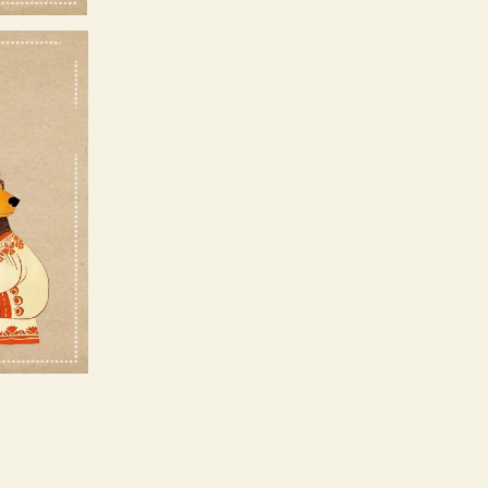
ОТД
Ы
Х