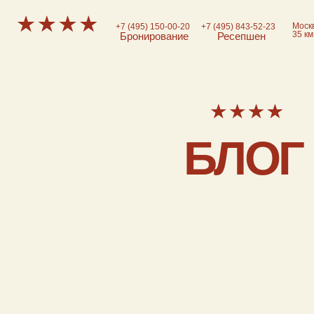
Москва, д. Луж
+7 (495) 150-00-20
+7 (495) 843-52-23
35 км от Моск
Бронирование
Ресепшен
ПРОЖИВАНИЕ
ПИТАНИЕ
Номера и коттеджи
Всё включено
Рестораны
Проживание с животными
БЛОГ
Дома-перевертыши
Отель для романтического
отдыха
Заказать звонок