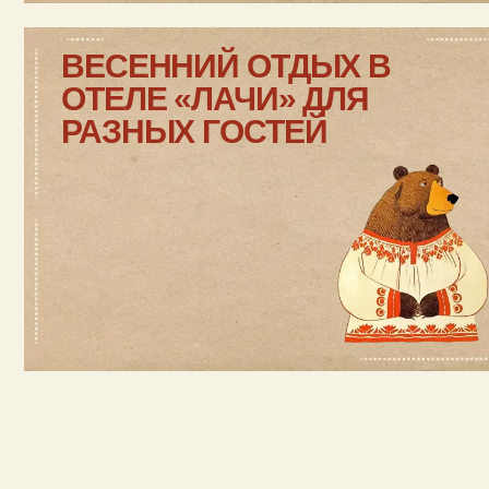
ДАВ
А
ЙТЕ