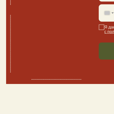
МЫ С
О
БРА
ЗАД
А
В
1. Как заб
Очень просто! Вы
написать в месс