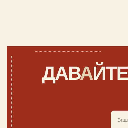
Ост
на
+7
Я даю согл
с политико