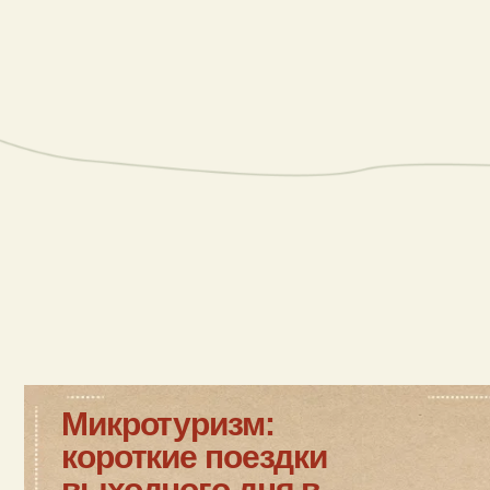
Микротуризм:
короткие поездки
выходного дня в
отеле Лачи