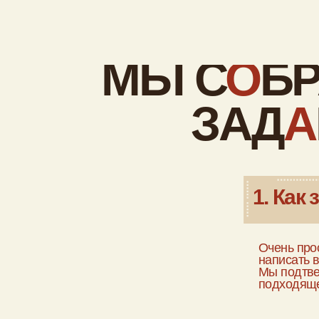
Мы подтвердим б
подходящего ном
2. Какие 
Если отменить б
предоплату в за
праздничные дни
заезда.
3. Какие у
Для детей до 2 л
кроватки и стуль
заранее
4. Какие у